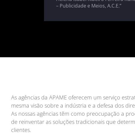
– Publicidade e Meios, A.C.E.”
As agências da APAME oferecem um serviço estraté
mesma visão sobre a indústria e a defesa dos dire
As nossas agências têm como preocupação a proc
de reinventar as soluções tradicionais que deter
clientes.