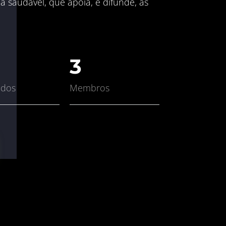
saudável, que apoia, e difunde, as 
3
ados
Membros