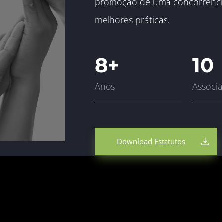
promoção de uma concorrência 
melhores práticas.
8+
10
Anos
Associ
Download Estatutos